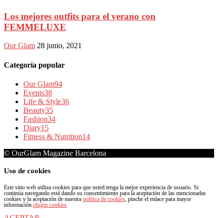
Los mejores outfits para el verano con
FEMMELUXE
Our Glam
28 junio, 2021
Categoría popular
Our Glam
94
Events
38
Life & Style
36
Beauty
35
Fashion
34
Diary
15
Fitness & Nutrition
14
© OurGlam Magazine Barcelona
Uso de cookies
Este sitio web utiliza cookies para que usted tenga la mejor experiencia de usuario. Si
continúa navegando está dando su consentimiento para la aceptación de las mencionadas
cookies y la aceptación de nuestra
política de cookies
, pinche el enlace para mayor
información.
plugin cookies
ACEPTAR