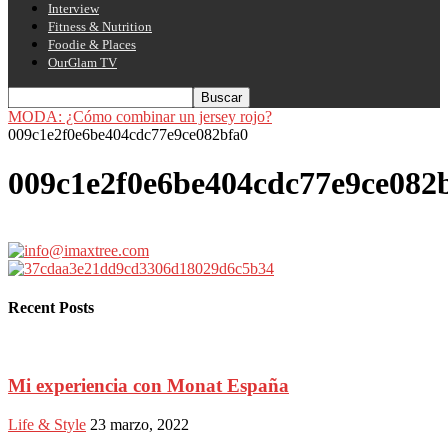
Interview
Fitness & Nutrition
Foodie & Places
OurGlam TV
MODA: ¿Cómo combinar un jersey rojo?
009c1e2f0e6be404cdc77e9ce082bfa0
009c1e2f0e6be404cdc77e9ce082
Recent Posts
Mi experiencia con Monat España
Life & Style
23 marzo, 2022