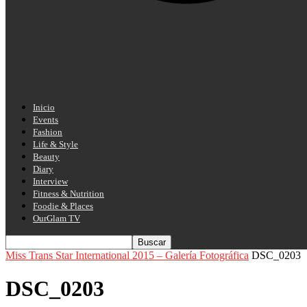
Inicio
Events
Fashion
Life & Style
Beauty
Diary
Interview
Fitness & Nutrition
Foodie & Places
OurGlam TV
Miss Trans Star International 2015 – Galería Fotográfica
DSC_0203
DSC_0203