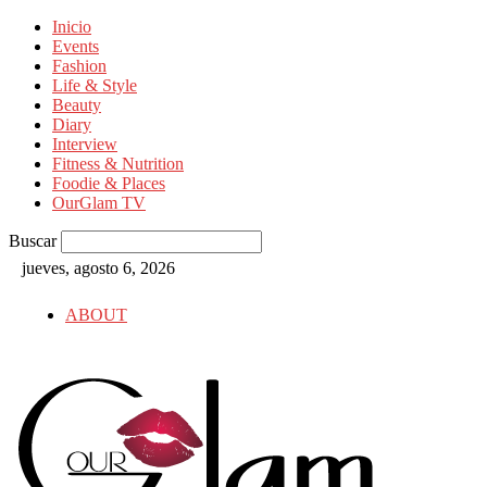
Inicio
Events
Fashion
Life & Style
Beauty
Diary
Interview
Fitness & Nutrition
Foodie & Places
OurGlam TV
Buscar
jueves, agosto 6, 2026
ABOUT