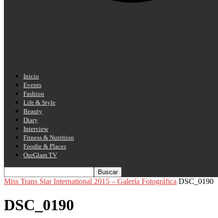
Inicio
Events
Fashion
Life & Style
Beauty
Diary
Interview
Fitness & Nutrition
Foodie & Places
OurGlam TV
Miss Trans Star International 2015 – Galería Fotográfica
DSC_0190
DSC_0190