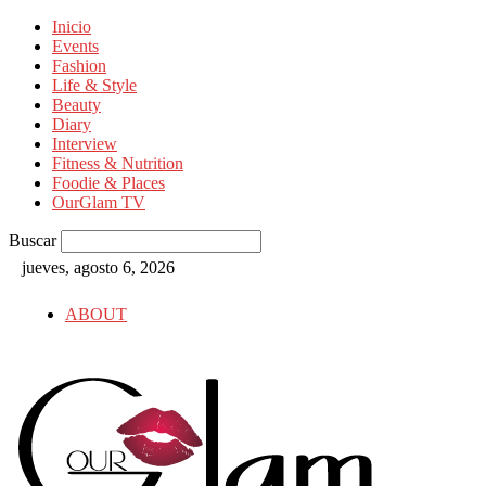
Inicio
Events
Fashion
Life & Style
Beauty
Diary
Interview
Fitness & Nutrition
Foodie & Places
OurGlam TV
Buscar
jueves, agosto 6, 2026
ABOUT