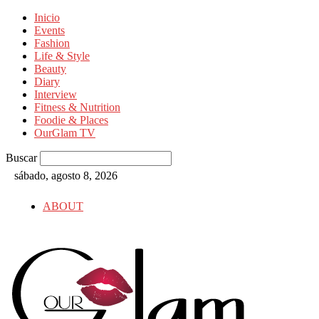
Inicio
Events
Fashion
Life & Style
Beauty
Diary
Interview
Fitness & Nutrition
Foodie & Places
OurGlam TV
Buscar
sábado, agosto 8, 2026
ABOUT