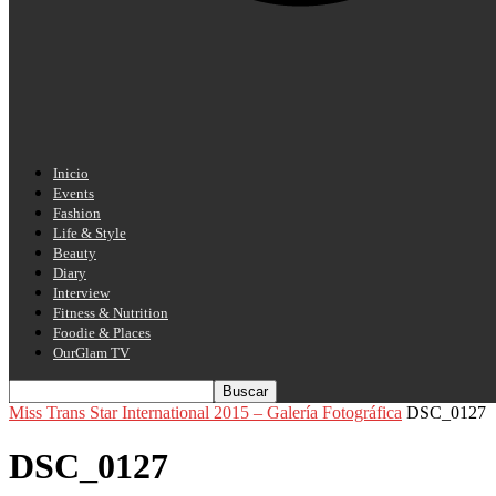
Inicio
Events
Fashion
Life & Style
Beauty
Diary
Interview
Fitness & Nutrition
Foodie & Places
OurGlam TV
Miss Trans Star International 2015 – Galería Fotográfica
DSC_0127
DSC_0127