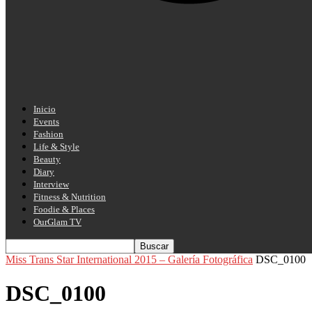
Inicio
Events
Fashion
Life & Style
Beauty
Diary
Interview
Fitness & Nutrition
Foodie & Places
OurGlam TV
Miss Trans Star International 2015 – Galería Fotográfica
DSC_0100
DSC_0100