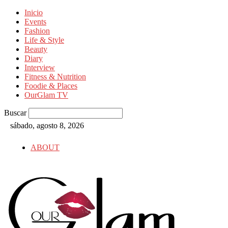
Inicio
Events
Fashion
Life & Style
Beauty
Diary
Interview
Fitness & Nutrition
Foodie & Places
OurGlam TV
Buscar
sábado, agosto 8, 2026
ABOUT