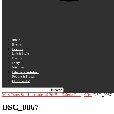
Inicio
Events
Fashion
Life & Style
Beauty
Diary
Interview
Fitness & Nutrition
Foodie & Places
OurGlam TV
Miss Trans Star International 2015 – Galería Fotográfica
DSC_0067
DSC_0067