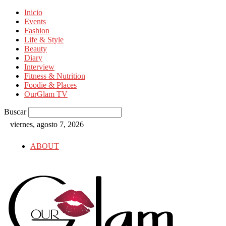
Inicio
Events
Fashion
Life & Style
Beauty
Diary
Interview
Fitness & Nutrition
Foodie & Places
OurGlam TV
Buscar
viernes, agosto 7, 2026
ABOUT