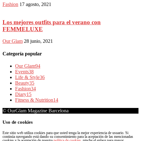
Fashion
17 agosto, 2021
Los mejores outfits para el verano con
FEMMELUXE
Our Glam
28 junio, 2021
Categoría popular
Our Glam
94
Events
38
Life & Style
36
Beauty
35
Fashion
34
Diary
15
Fitness & Nutrition
14
© OurGlam Magazine Barcelona
Uso de cookies
Este sitio web utiliza cookies para que usted tenga la mejor experiencia de usuario. Si
continúa navegando está dando su consentimiento para la aceptación de las mencionadas
cookies y la aceptación de nuestra
política de cookies
, pinche el enlace para mayor