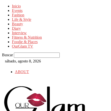
Inicio
Events
Fashion
Life & Style
Beauty
Diary
Interview
Fitness & Nutrition
Foodie & Places
OurGlam TV
Buscar
sábado, agosto 8, 2026
ABOUT