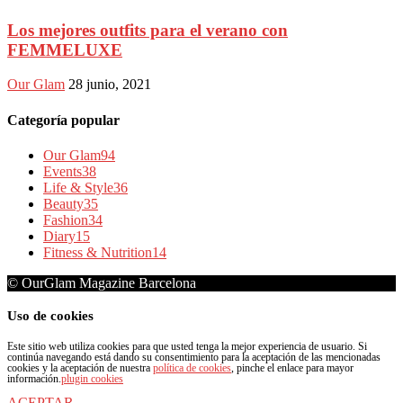
Los mejores outfits para el verano con
FEMMELUXE
Our Glam
28 junio, 2021
Categoría popular
Our Glam
94
Events
38
Life & Style
36
Beauty
35
Fashion
34
Diary
15
Fitness & Nutrition
14
© OurGlam Magazine Barcelona
Uso de cookies
Este sitio web utiliza cookies para que usted tenga la mejor experiencia de usuario. Si
continúa navegando está dando su consentimiento para la aceptación de las mencionadas
cookies y la aceptación de nuestra
política de cookies
, pinche el enlace para mayor
información.
plugin cookies
ACEPTAR