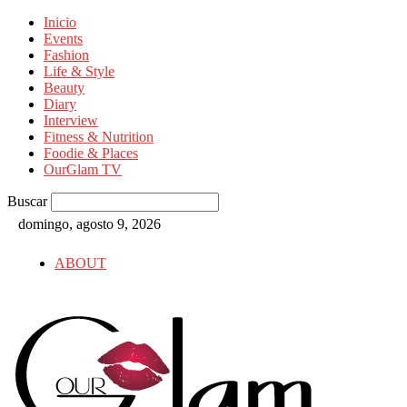
Inicio
Events
Fashion
Life & Style
Beauty
Diary
Interview
Fitness & Nutrition
Foodie & Places
OurGlam TV
Buscar
domingo, agosto 9, 2026
ABOUT