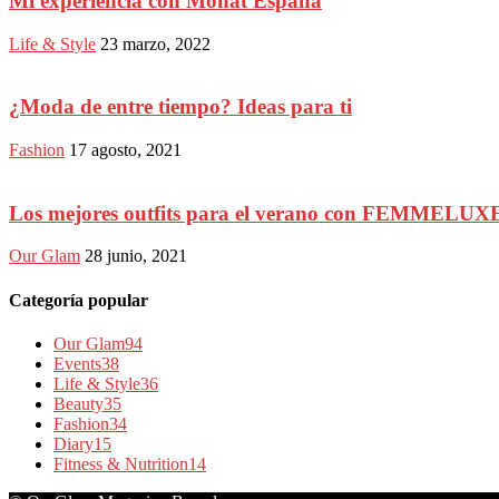
Mi experiencia con Monat España
Life & Style
23 marzo, 2022
¿Moda de entre tiempo? Ideas para ti
Fashion
17 agosto, 2021
Los mejores outfits para el verano con FEMMELUX
Our Glam
28 junio, 2021
Categoría popular
Our Glam
94
Events
38
Life & Style
36
Beauty
35
Fashion
34
Diary
15
Fitness & Nutrition
14