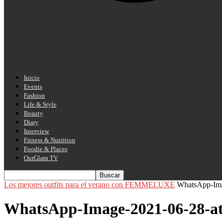
Inicio
Events
Fashion
Life & Style
Beauty
Diary
Interview
Fitness & Nutrition
Foodie & Places
OurGlam TV
Los mejores outfits para el verano con FEMMELUXE
WhatsApp-Ima
WhatsApp-Image-2021-06-28-at