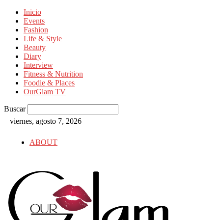
Inicio
Events
Fashion
Life & Style
Beauty
Diary
Interview
Fitness & Nutrition
Foodie & Places
OurGlam TV
Buscar
viernes, agosto 7, 2026
ABOUT