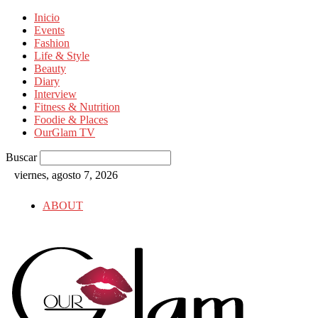
Inicio
Events
Fashion
Life & Style
Beauty
Diary
Interview
Fitness & Nutrition
Foodie & Places
OurGlam TV
Buscar
viernes, agosto 7, 2026
ABOUT