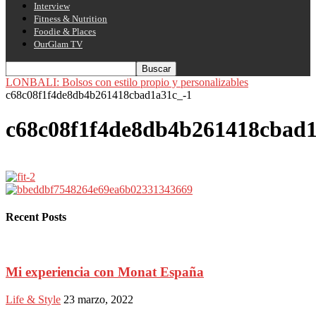
Interview
Fitness & Nutrition
Foodie & Places
OurGlam TV
LONBALI: Bolsos con estilo propio y personalizables
c68c08f1f4de8db4b261418cbad1a31c_-1
c68c08f1f4de8db4b261418cbad1
Recent Posts
Mi experiencia con Monat España
Life & Style
23 marzo, 2022