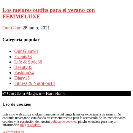
Los mejores outfits para el verano con
FEMMELUXE
Our Glam
28 junio, 2021
Categoría popular
Our Glam
94
Events
38
Life & Style
36
Beauty
35
Fashion
34
Diary
15
Fitness & Nutrition
14
© OurGlam Magazine Barcelona
Uso de cookies
Este sitio web utiliza cookies para que usted tenga la mejor experiencia de usuario. Si
continúa navegando está dando su consentimiento para la aceptación de las mencionadas
cookies y la aceptación de nuestra
política de cookies
, pinche el enlace para mayor
información.
plugin cookies
ACEPTAR