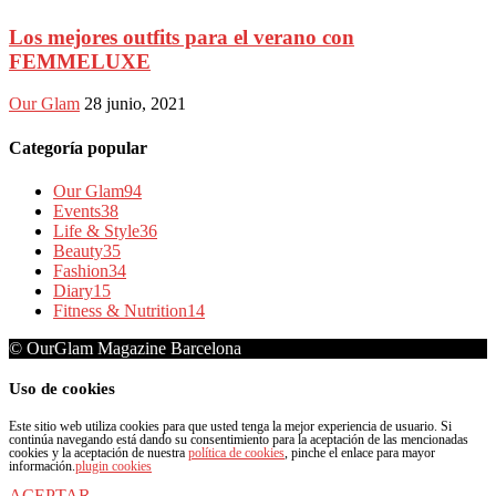
Los mejores outfits para el verano con
FEMMELUXE
Our Glam
28 junio, 2021
Categoría popular
Our Glam
94
Events
38
Life & Style
36
Beauty
35
Fashion
34
Diary
15
Fitness & Nutrition
14
© OurGlam Magazine Barcelona
Uso de cookies
Este sitio web utiliza cookies para que usted tenga la mejor experiencia de usuario. Si
continúa navegando está dando su consentimiento para la aceptación de las mencionadas
cookies y la aceptación de nuestra
política de cookies
, pinche el enlace para mayor
información.
plugin cookies
ACEPTAR