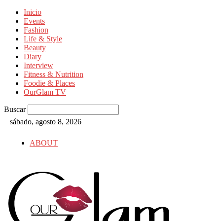
Inicio
Events
Fashion
Life & Style
Beauty
Diary
Interview
Fitness & Nutrition
Foodie & Places
OurGlam TV
Buscar
sábado, agosto 8, 2026
ABOUT