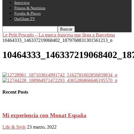
Interview
Fitness & Nutrition
Foodie & Places
OurGlam TV
Le Petit Pescado – La marca francesa que llega a Barcelona
10464333_146337219068402_1879768831301561213_n
10464333_146337219068402_18
Recent Posts
Mi experiencia con Monat España
Life & Style
23 marzo, 2022