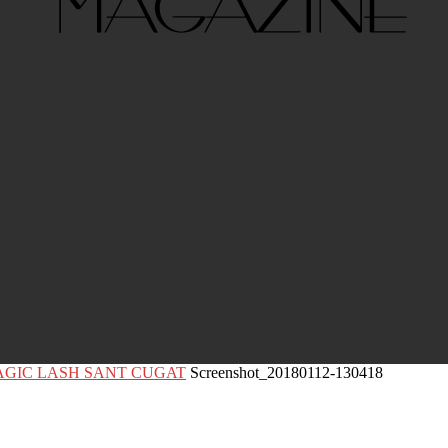
g en MAGIC LASH SANT CUGAT
Screenshot_20180112-130418