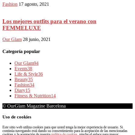
Fashion
17 agosto, 2021
Los mejores outfits para el verano con
FEMMELUXE
Our Glam
28 junio, 2021
Categoría popular
Our Glam
94
Events
38
Life & Style
36
Beauty
35
Fashion
34
Diary
15
Fitness & Nutrition
14
© OurGlam Magazine Barcelona
Uso de cookies
Este sitio web utiliza cookies para que usted tenga la mejor experiencia de usuario. Si
continúa navegando está dando su consentimiento para la aceptación de las mencionadas
cookies y la aceptación de nuestra
política de cookies
, pinche el enlace para mayor