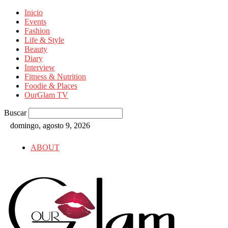
Inicio
Events
Fashion
Life & Style
Beauty
Diary
Interview
Fitness & Nutrition
Foodie & Places
OurGlam TV
Buscar
domingo, agosto 9, 2026
ABOUT