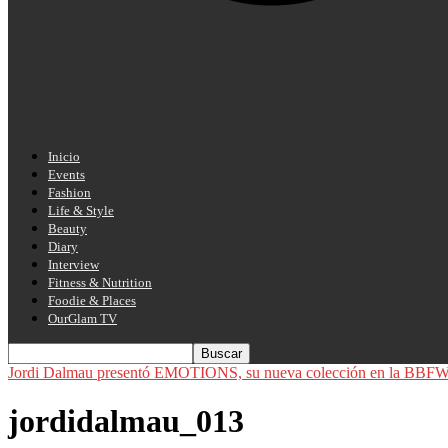
Inicio
Events
Fashion
Life & Style
Beauty
Diary
Interview
Fitness & Nutrition
Foodie & Places
OurGlam TV
Jordi Dalmau presentó EMOTIONS, su nueva colección en la BBF
jordidalmau_013