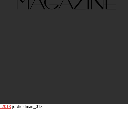
W 2018
jordidalmau_013