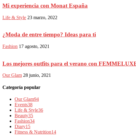
Mi experiencia con Monat España
Life & Style
23 marzo, 2022
¿Moda de entre tiempo? Ideas para ti
Fashion
17 agosto, 2021
Los mejores outfits para el verano con FEMMELUX
Our Glam
28 junio, 2021
Categoría popular
Our Glam
94
Events
38
Life & Style
36
Beauty
35
Fashion
34
Diary
15
Fitness & Nutrition
14