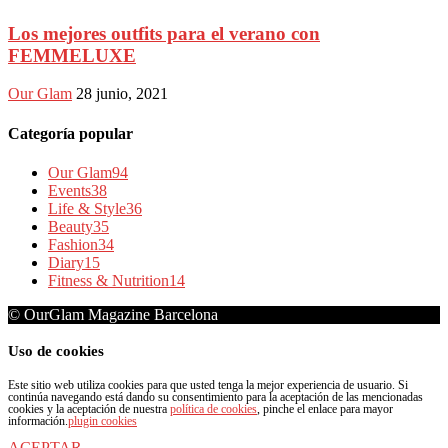
Los mejores outfits para el verano con
FEMMELUXE
Our Glam
28 junio, 2021
Categoría popular
Our Glam
94
Events
38
Life & Style
36
Beauty
35
Fashion
34
Diary
15
Fitness & Nutrition
14
© OurGlam Magazine Barcelona
Uso de cookies
Este sitio web utiliza cookies para que usted tenga la mejor experiencia de usuario. Si
continúa navegando está dando su consentimiento para la aceptación de las mencionadas
cookies y la aceptación de nuestra
política de cookies
, pinche el enlace para mayor
información.
plugin cookies
ACEPTAR