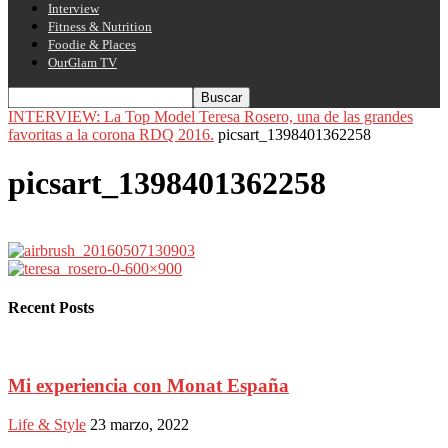
Interview
Fitness & Nutrition
Foodie & Places
OurGlam TV
INTERVIEW: La Top Model Teresa Rosero, una de las grandes
favoritas a la corona RDQ 2016.
picsart_1398401362258
picsart_1398401362258
Recent Posts
Mi experiencia con Monat España
Life & Style
23 marzo, 2022