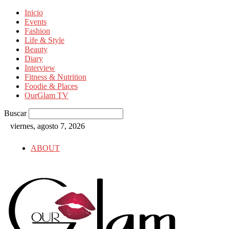
Inicio
Events
Fashion
Life & Style
Beauty
Diary
Interview
Fitness & Nutrition
Foodie & Places
OurGlam TV
Buscar
viernes, agosto 7, 2026
ABOUT