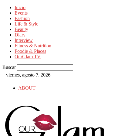
Inicio
Events
Fashion
Life & Style
Beauty
Diary
Interview
Fitness & Nutrition
Foodie & Places
OurGlam TV
Buscar
viernes, agosto 7, 2026
ABOUT