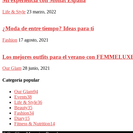
Mi experiencia con Monat España
Life & Style
23 marzo, 2022
¿Moda de entre tiempo? Ideas para ti
Fashion
17 agosto, 2021
Los mejores outfits para el verano con FEMMELUX
Our Glam
28 junio, 2021
Categoría popular
Our Glam
94
Events
38
Life & Style
36
Beauty
35
Fashion
34
Diary
15
Fitness & Nutrition
14