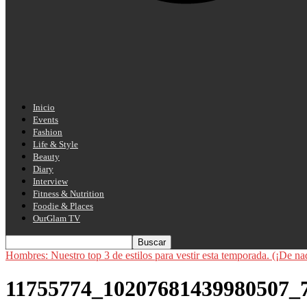
Inicio
Events
Fashion
Life & Style
Beauty
Diary
Interview
Fitness & Nutrition
Foodie & Places
OurGlam TV
Hombres: Nuestro top 3 de estilos para vestir esta temporada. (¡De na
11755774_10207681439980507_