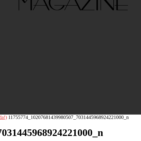
da!)
11755774_10207681439980507_7031445968924221000_n
7031445968924221000_n