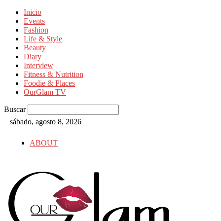
Inicio
Events
Fashion
Life & Style
Beauty
Diary
Interview
Fitness & Nutrition
Foodie & Places
OurGlam TV
Buscar
sábado, agosto 8, 2026
ABOUT