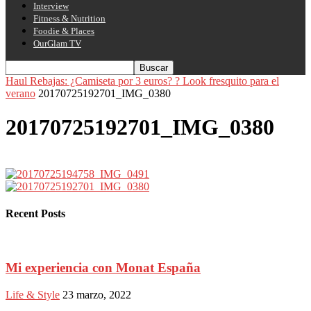
Interview
Fitness & Nutrition
Foodie & Places
OurGlam TV
Haul Rebajas: ¿Camiseta por 3 euros? ? Look fresquito para el
verano
20170725192701_IMG_0380
20170725192701_IMG_0380
Recent Posts
Mi experiencia con Monat España
Life & Style
23 marzo, 2022