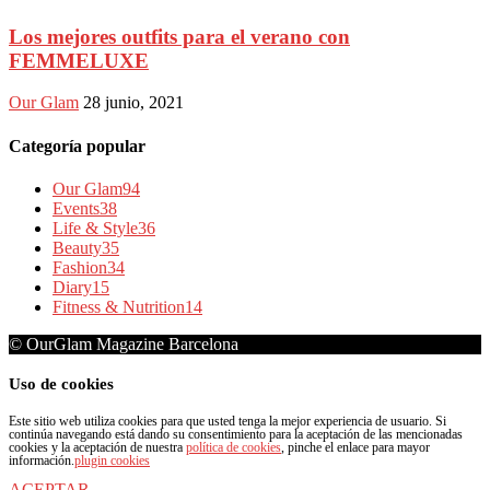
Los mejores outfits para el verano con
FEMMELUXE
Our Glam
28 junio, 2021
Categoría popular
Our Glam
94
Events
38
Life & Style
36
Beauty
35
Fashion
34
Diary
15
Fitness & Nutrition
14
© OurGlam Magazine Barcelona
Uso de cookies
Este sitio web utiliza cookies para que usted tenga la mejor experiencia de usuario. Si
continúa navegando está dando su consentimiento para la aceptación de las mencionadas
cookies y la aceptación de nuestra
política de cookies
, pinche el enlace para mayor
información.
plugin cookies
ACEPTAR