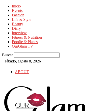
Inicio
Events
Fashion
Life & Style
Beauty
Diary
Interview
Fitness & Nutrition
Foodie & Places
OurGlam TV
Buscar
sábado, agosto 8, 2026
ABOUT