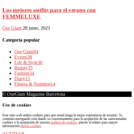
Los mejores outfits para el verano con
FEMMELUXE
Our Glam
28 junio, 2021
Categoría popular
Our Glam
94
Events
38
Life & Style
36
Beauty
35
Fashion
34
Diary
15
Fitness & Nutrition
14
© OurGlam Magazine Barcelona
Uso de cookies
Este sitio web utiliza cookies para que usted tenga la mejor experiencia de usuario. Si
continúa navegando está dando su consentimiento para la aceptación de las mencionadas
cookies y la aceptación de nuestra
política de cookies
, pinche el enlace para mayor
información.
plugin cookies
ACEPTAR