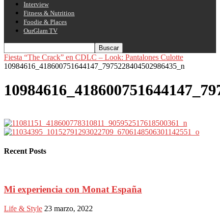
Interview
Fitness & Nutrition
Foodie & Places
OurGlam TV
Fiesta “The Crack” en CDLC – Look: Pantalones Culotte
10984616_418600751644147_7975228404502986435_n
10984616_418600751644147_79
Recent Posts
Mi experiencia con Monat España
Life & Style
23 marzo, 2022