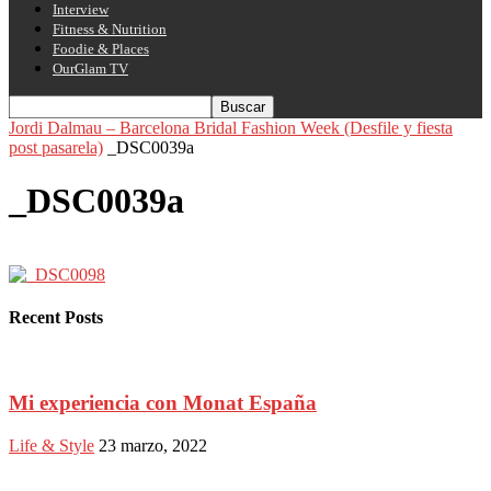
Interview
Fitness & Nutrition
Foodie & Places
OurGlam TV
Jordi Dalmau – Barcelona Bridal Fashion Week (Desfile y fiesta
post pasarela)
_DSC0039a
_DSC0039a
Recent Posts
Mi experiencia con Monat España
Life & Style
23 marzo, 2022