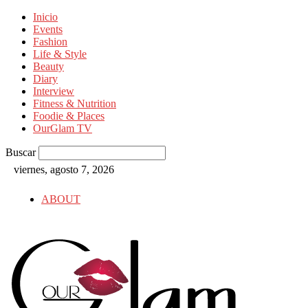
Inicio
Events
Fashion
Life & Style
Beauty
Diary
Interview
Fitness & Nutrition
Foodie & Places
OurGlam TV
Buscar
viernes, agosto 7, 2026
ABOUT