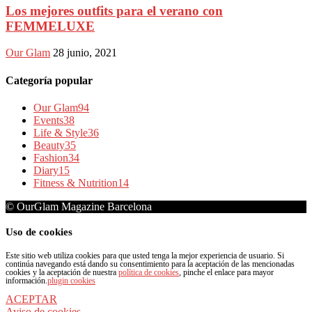
Los mejores outfits para el verano con
FEMMELUXE
Our Glam
28 junio, 2021
Categoría popular
Our Glam
94
Events
38
Life & Style
36
Beauty
35
Fashion
34
Diary
15
Fitness & Nutrition
14
© OurGlam Magazine Barcelona
Uso de cookies
Este sitio web utiliza cookies para que usted tenga la mejor experiencia de usuario. Si
continúa navegando está dando su consentimiento para la aceptación de las mencionadas
cookies y la aceptación de nuestra
política de cookies
, pinche el enlace para mayor
información.
plugin cookies
ACEPTAR
Aviso de cookies