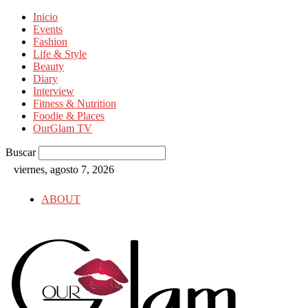
Inicio
Events
Fashion
Life & Style
Beauty
Diary
Interview
Fitness & Nutrition
Foodie & Places
OurGlam TV
Buscar
viernes, agosto 7, 2026
ABOUT