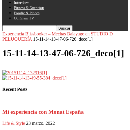
Interview
Fitness & Nutrition
Foodie & Places
OurGlam TV
Experiencia Blissbooker – Mechas Balayage en STUDIO D
PELUQUERÍA
15-11-14-13-47-06-726_deco[1]
15-11-14-13-47-06-726_deco[1]
Recent Posts
Mi experiencia con Monat España
Life & Style
23 marzo, 2022