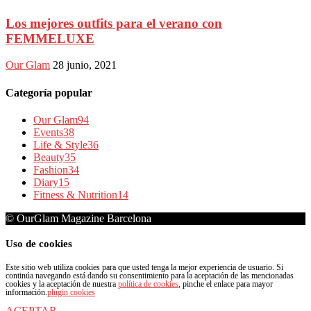
Los mejores outfits para el verano con
FEMMELUXE
Our Glam
28 junio, 2021
Categoría popular
Our Glam
94
Events
38
Life & Style
36
Beauty
35
Fashion
34
Diary
15
Fitness & Nutrition
14
© OurGlam Magazine Barcelona
Uso de cookies
Este sitio web utiliza cookies para que usted tenga la mejor experiencia de usuario. Si
continúa navegando está dando su consentimiento para la aceptación de las mencionadas
cookies y la aceptación de nuestra
política de cookies
, pinche el enlace para mayor
información.
plugin cookies
ACEPTAR