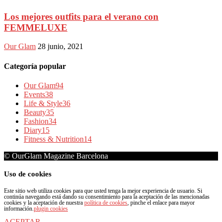
Los mejores outfits para el verano con
FEMMELUXE
Our Glam
28 junio, 2021
Categoría popular
Our Glam
94
Events
38
Life & Style
36
Beauty
35
Fashion
34
Diary
15
Fitness & Nutrition
14
© OurGlam Magazine Barcelona
Uso de cookies
Este sitio web utiliza cookies para que usted tenga la mejor experiencia de usuario. Si
continúa navegando está dando su consentimiento para la aceptación de las mencionadas
cookies y la aceptación de nuestra
política de cookies
, pinche el enlace para mayor
información.
plugin cookies
ACEPTAR