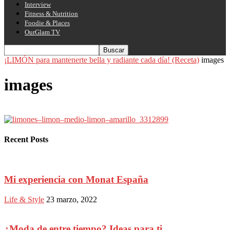
Interview
Fitness & Nutrition
Foodie & Places
OurGlam TV
¡LIMÓN para mantenerte bella y radiante cada día! (Receta)
images
images
Recent Posts
Mi experiencia con Monat España
Life & Style
23 marzo, 2022
¿Moda de entre tiempo? Ideas para ti