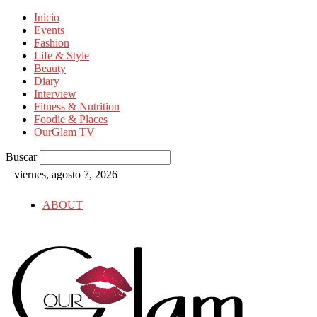
Inicio
Events
Fashion
Life & Style
Beauty
Diary
Interview
Fitness & Nutrition
Foodie & Places
OurGlam TV
Buscar
viernes, agosto 7, 2026
ABOUT