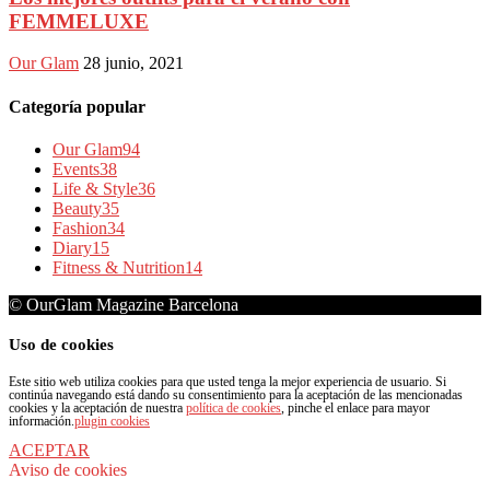
FEMMELUXE
Our Glam
28 junio, 2021
Categoría popular
Our Glam
94
Events
38
Life & Style
36
Beauty
35
Fashion
34
Diary
15
Fitness & Nutrition
14
© OurGlam Magazine Barcelona
Uso de cookies
Este sitio web utiliza cookies para que usted tenga la mejor experiencia de usuario. Si
continúa navegando está dando su consentimiento para la aceptación de las mencionadas
cookies y la aceptación de nuestra
política de cookies
, pinche el enlace para mayor
información.
plugin cookies
ACEPTAR
Aviso de cookies