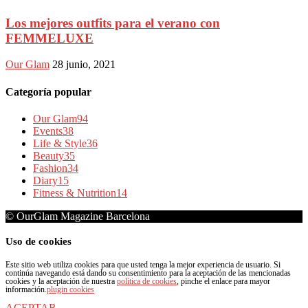
Los mejores outfits para el verano con
FEMMELUXE
Our Glam
28 junio, 2021
Categoría popular
Our Glam
94
Events
38
Life & Style
36
Beauty
35
Fashion
34
Diary
15
Fitness & Nutrition
14
© OurGlam Magazine Barcelona
Uso de cookies
Este sitio web utiliza cookies para que usted tenga la mejor experiencia de usuario. Si
continúa navegando está dando su consentimiento para la aceptación de las mencionadas
cookies y la aceptación de nuestra
política de cookies
, pinche el enlace para mayor
información.
plugin cookies
ACEPTAR