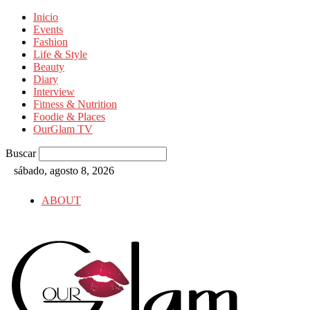
Inicio
Events
Fashion
Life & Style
Beauty
Diary
Interview
Fitness & Nutrition
Foodie & Places
OurGlam TV
Buscar
sábado, agosto 8, 2026
ABOUT