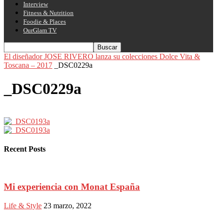
Interview
Fitness & Nutrition
Foodie & Places
OurGlam TV
El diseñador JOSE RIVERO lanza su colecciones Dolce Vita &
Toscana – 2017
_DSC0229a
_DSC0229a
Recent Posts
Mi experiencia con Monat España
Life & Style
23 marzo, 2022