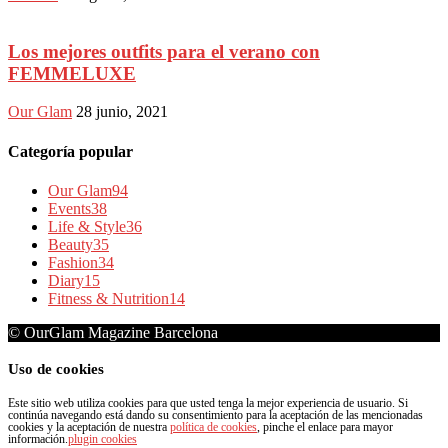
Los mejores outfits para el verano con
FEMMELUXE
Our Glam
28 junio, 2021
Categoría popular
Our Glam
94
Events
38
Life & Style
36
Beauty
35
Fashion
34
Diary
15
Fitness & Nutrition
14
© OurGlam Magazine Barcelona
Uso de cookies
Este sitio web utiliza cookies para que usted tenga la mejor experiencia de usuario. Si
continúa navegando está dando su consentimiento para la aceptación de las mencionadas
cookies y la aceptación de nuestra
política de cookies
, pinche el enlace para mayor
información.
plugin cookies