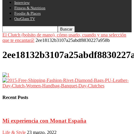
Interview
Fitness & Nutrition
Foodie & Places
OurGlam TV
El Clutch (bolsito de mano), cómo usarlo, cuando y una selección
que te encantará!
2ee18132b3107a25abdf8830227a958b
2ee18132b3107a25abdf8830227
Recent Posts
Mi experiencia con Monat España
Life & Style
23 marzo, 2022