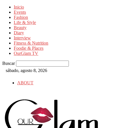
Inicio
Events
Fashion
Life & Style
Beauty
Diary
Interview
Fitness & Nutrition
Foodie & Places
OurGlam TV
Buscar
sábado, agosto 8, 2026
ABOUT