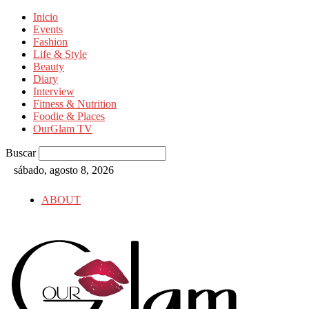
Inicio
Events
Fashion
Life & Style
Beauty
Diary
Interview
Fitness & Nutrition
Foodie & Places
OurGlam TV
Buscar
sábado, agosto 8, 2026
ABOUT