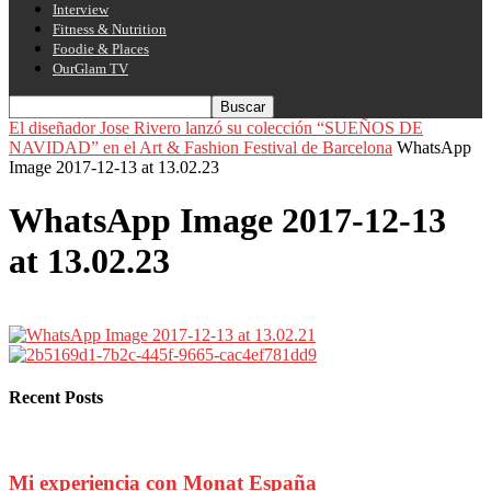
Interview
Fitness & Nutrition
Foodie & Places
OurGlam TV
El diseñador Jose Rivero lanzó su colección “SUEÑOS DE
NAVIDAD” en el Art & Fashion Festival de Barcelona
WhatsApp
Image 2017-12-13 at 13.02.23
WhatsApp Image 2017-12-13
at 13.02.23
Recent Posts
Mi experiencia con Monat España