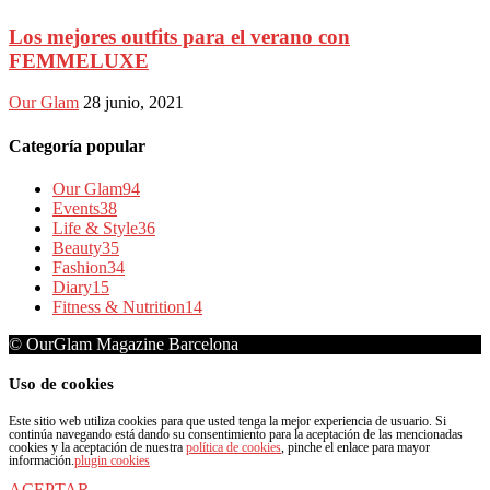
Los mejores outfits para el verano con
FEMMELUXE
Our Glam
28 junio, 2021
Categoría popular
Our Glam
94
Events
38
Life & Style
36
Beauty
35
Fashion
34
Diary
15
Fitness & Nutrition
14
© OurGlam Magazine Barcelona
Uso de cookies
Este sitio web utiliza cookies para que usted tenga la mejor experiencia de usuario. Si
continúa navegando está dando su consentimiento para la aceptación de las mencionadas
cookies y la aceptación de nuestra
política de cookies
, pinche el enlace para mayor
información.
plugin cookies
ACEPTAR