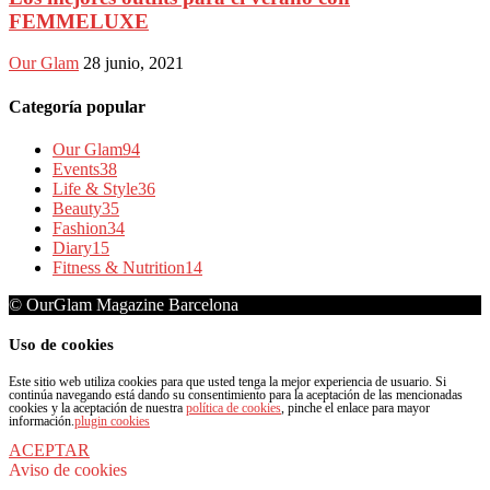
FEMMELUXE
Our Glam
28 junio, 2021
Categoría popular
Our Glam
94
Events
38
Life & Style
36
Beauty
35
Fashion
34
Diary
15
Fitness & Nutrition
14
© OurGlam Magazine Barcelona
Uso de cookies
Este sitio web utiliza cookies para que usted tenga la mejor experiencia de usuario. Si
continúa navegando está dando su consentimiento para la aceptación de las mencionadas
cookies y la aceptación de nuestra
política de cookies
, pinche el enlace para mayor
información.
plugin cookies
ACEPTAR
Aviso de cookies