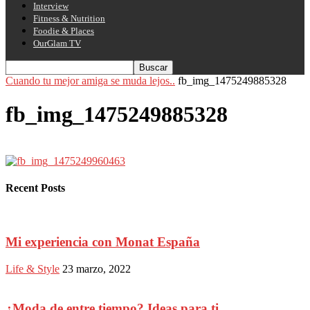
Interview
Fitness & Nutrition
Foodie & Places
OurGlam TV
Cuando tu mejor amiga se muda lejos..
fb_img_1475249885328
fb_img_1475249885328
Recent Posts
Mi experiencia con Monat España
Life & Style
23 marzo, 2022
¿Moda de entre tiempo? Ideas para ti