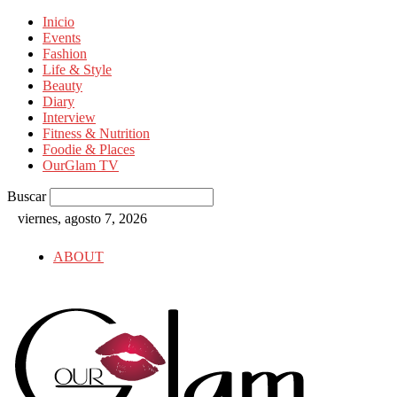
Inicio
Events
Fashion
Life & Style
Beauty
Diary
Interview
Fitness & Nutrition
Foodie & Places
OurGlam TV
Buscar
viernes, agosto 7, 2026
ABOUT