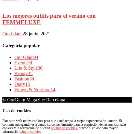
Los mejores outfits para el verano con
FEMMELUXE
Our Glam
28 junio, 2021
Categoría popular
Our Glam
94
Events
38
Life & Style
36
Beauty
35
Fashion
34
Diary
15
Fitness & Nutrition
14
© OurGlam Magazine Barcelona
Uso de cookies
Este sitio web utiliza cookies para que usted tenga la mejor experiencia de usuario. Si
continúa navegando está dando su consentimiento para la aceptación de las mencionadas
cookies y la aceptación de nuestra
política de cookies
, pinche el enlace para mayor
información.
plugin cookies