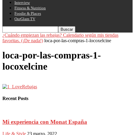
Interview
Fitness & Nutrition
Foodie & Places
OurGlam TV
¿Cuándo empiezan las rebajas? Calendario según mis tiendas
favoritas. (¡De nada!)
loca-por-las-compras-1-locoxelcine
loca-por-las-compras-1-
locoxelcine
Recent Posts
Mi experiencia con Monat España
Life & Style
23 marzo, 2022