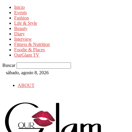
Inicio
Events
Fashion
Life & Style
Beauty
Diary
Interview
Fitness & Nutrition
Foodie & Places
OurGlam TV
Buscar
sábado, agosto 8, 2026
ABOUT