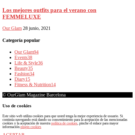
Los mejores outfits para el verano con
FEMMELUXE
Our Glam
28 junio, 2021
Categoría popular
Our Glam
94
Events
38
Life & Style
36
Beauty
35
Fashion
34
Diary
15
Fitness & Nutrition
14
© OurGlam Magazine Barcelona
Uso de cookies
Este sitio web utiliza cookies para que usted tenga la mejor experiencia de usuario. Si
continúa navegando está dando su consentimiento para la aceptación de las mencionadas
cookies y la aceptación de nuestra
política de cookies
, pinche el enlace para mayor
información.
plugin cookies
ACEPTAR