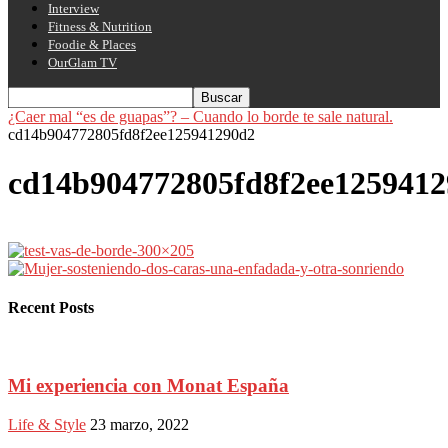
Interview
Fitness & Nutrition
Foodie & Places
OurGlam TV
¿Caer mal “es de guapas”? – Cuando lo borde te sale natural.
cd14b904772805fd8f2ee125941290d2
cd14b904772805fd8f2ee125941
Recent Posts
Mi experiencia con Monat España
Life & Style
23 marzo, 2022