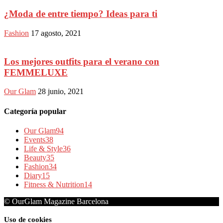
¿Moda de entre tiempo? Ideas para ti
Fashion
17 agosto, 2021
Los mejores outfits para el verano con
FEMMELUXE
Our Glam
28 junio, 2021
Categoría popular
Our Glam
94
Events
38
Life & Style
36
Beauty
35
Fashion
34
Diary
15
Fitness & Nutrition
14
© OurGlam Magazine Barcelona
Uso de cookies