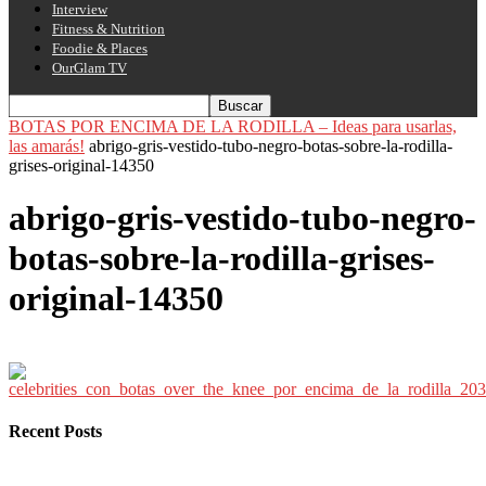
Interview
Fitness & Nutrition
Foodie & Places
OurGlam TV
BOTAS POR ENCIMA DE LA RODILLA – Ideas para usarlas,
las amarás!
abrigo-gris-vestido-tubo-negro-botas-sobre-la-rodilla-
grises-original-14350
abrigo-gris-vestido-tubo-negro-
botas-sobre-la-rodilla-grises-
original-14350
Recent Posts