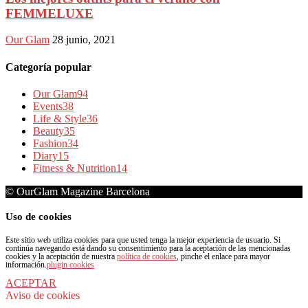
FEMMELUXE
Our Glam
28 junio, 2021
Categoría popular
Our Glam
94
Events
38
Life & Style
36
Beauty
35
Fashion
34
Diary
15
Fitness & Nutrition
14
© OurGlam Magazine Barcelona
Uso de cookies
Este sitio web utiliza cookies para que usted tenga la mejor experiencia de usuario. Si
continúa navegando está dando su consentimiento para la aceptación de las mencionadas
cookies y la aceptación de nuestra
política de cookies
, pinche el enlace para mayor
información.
plugin cookies
ACEPTAR
Aviso de cookies