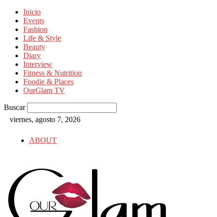
Inicio
Events
Fashion
Life & Style
Beauty
Diary
Interview
Fitness & Nutrition
Foodie & Places
OurGlam TV
Buscar
viernes, agosto 7, 2026
ABOUT