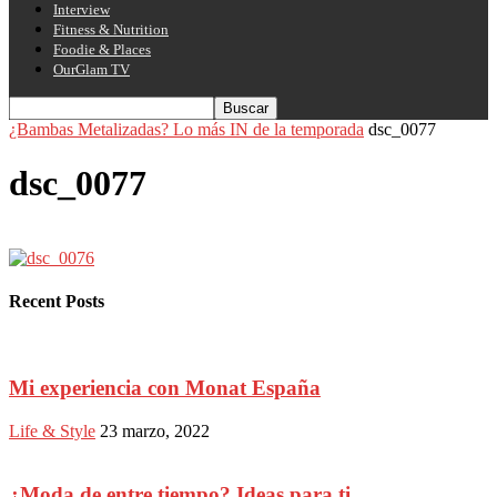
Interview
Fitness & Nutrition
Foodie & Places
OurGlam TV
¿Bambas Metalizadas? Lo más IN de la temporada
dsc_0077
dsc_0077
Recent Posts
Mi experiencia con Monat España
Life & Style
23 marzo, 2022
¿Moda de entre tiempo? Ideas para ti