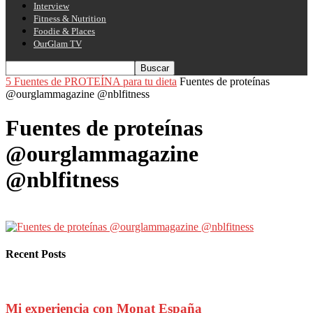
Interview
Fitness & Nutrition
Foodie & Places
OurGlam TV
5 Fuentes de PROTEÍNA para tu dieta
Fuentes de proteínas
@ourglammagazine @nblfitness
Fuentes de proteínas
@ourglammagazine
@nblfitness
Recent Posts
Mi experiencia con Monat España